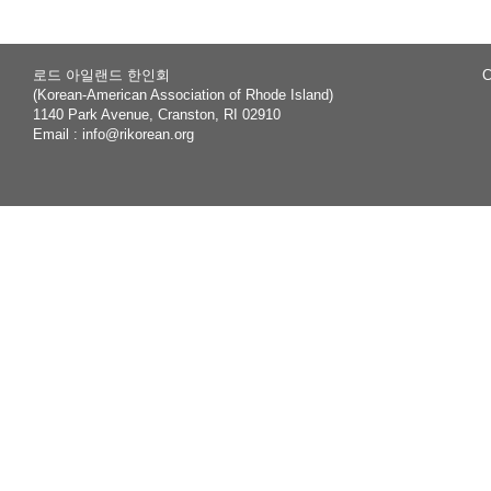
로드 아일랜드 한인회
C
(Korean-American Association of Rhode Island)
1140 Park Avenue, Cranston, RI 02910
Email :
info@rikorean.org