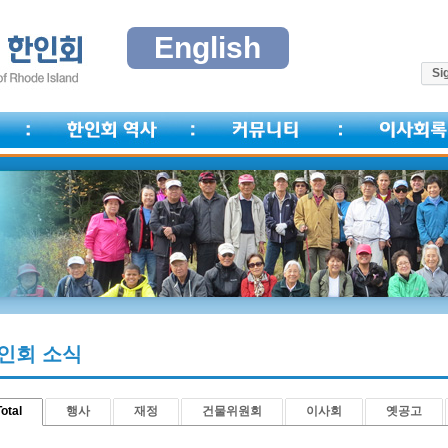
English
Sig
인회 소식
otal
행사
재정
건물위원회
이사회
옛공고