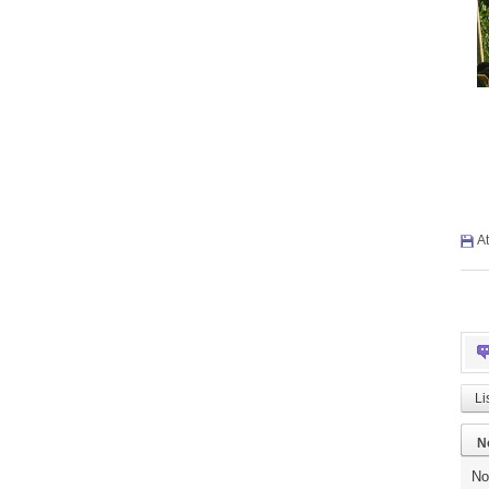
At
Li
N
No