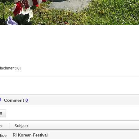
tachment [
6
]
Comment
0
st
o.
Subject
RI Korean Festival
tice