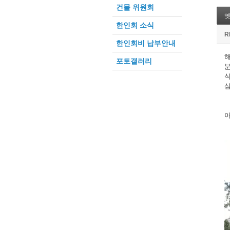
건물 위원회
한인회 소식
R
한인회비 납부안내
해
포토갤러리
분
식
심
아