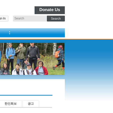
Donate Us
n In
한인회보
광고