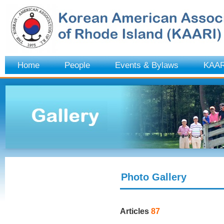
Home
People
Events & Bylaws
KAAR
Photo Gallery
Articles
87