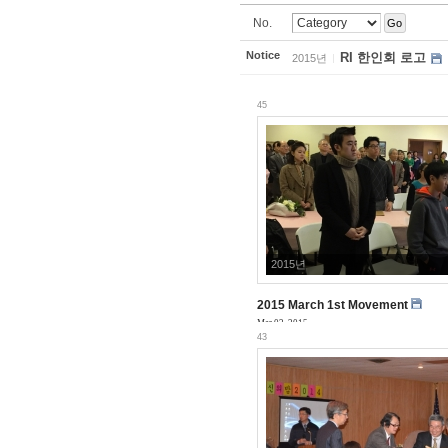
No.
Go
Notice
RI 한인회 로고
2015년
45
2015년
2015 March 1st Movement
Mar 02, 2015
43