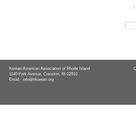
Korean-American Association of Rhode Island
C
1140 Park Avenue, Cranston, RI 02910
Email :
info@rikorean.org